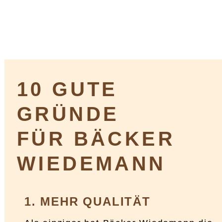
hiernach weist durch das
patentierte
Steinmetz-Verfahren
veredeltes Mehl
eine
geringere Schadstoffbelastung
auf als Bio-Mehl.
10 GUTE
GRÜNDE
FÜR BÄCKER
WIEDEMANN
1. MEHR QUALITÄT