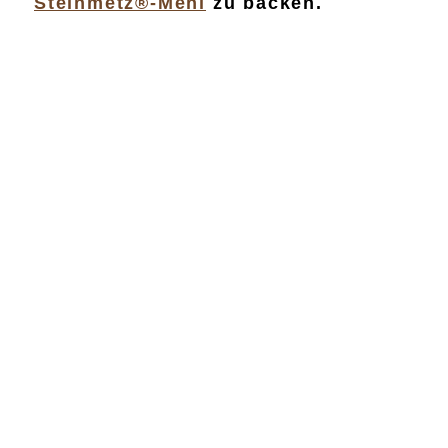
Steinmetz®-Mehl
zu backen.
Die Prüfungen des unabhängigen
Ahrensburger LEFO Instituts für
Lebensmittel und Umwelt GmbH haben
ein sensationelles Ergebnis gebracht –